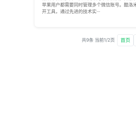
苹果用户都需要同时管理多个微信账号。酷洛米
开工具，通过先进的技术实···
首页
共9条 当前1/2页
苹果酷洛米效率工具
酷洛米效率工具基于 iOS 系统定制，专注提
持在工作与生活等不同场景下灵活使用，降低
米效率工具提供常用的内容整理、转发辅助、
法合规的前提下更好地安排工作与生活节奏，
辅助管理方案。