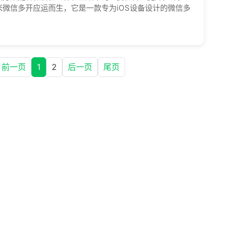
微信多开应运而生，它是一款专为iOS设备设计的微信多
前一页
1
2
后一页
尾页
联系我们
升日常沟通与信息管理体验，支
售后问题
账号切换带来的时间成本。酷洛
日程提醒等功能，帮助用户在合
wxdkr
为个人和团队提供稳定、易用的
点击微信