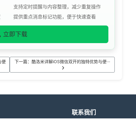
支持定时提醒与内容整理，减少重复操作
度
提供重点消息标记功能，便于快速查看
立即下载
与便
下一篇：酷洛米详解iOS微信双开的独特优势与便···
联系我们
升日常沟通与信息管理体验，支
售后问题
账号切换带来的时间成本。酷洛