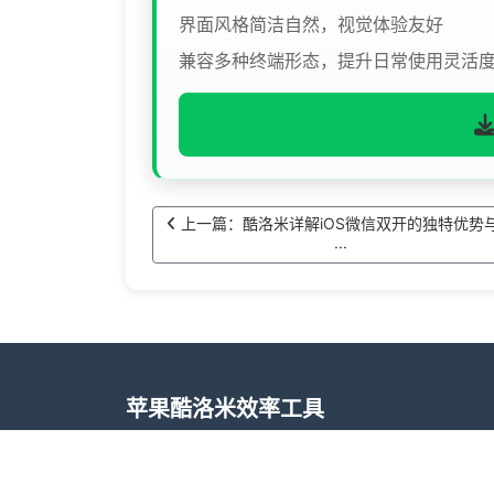
界面风格简洁自然，视觉体验友好
兼容多种终端形态，提升日常使用灵活
上一篇：酷洛米详解iOS微信双开的独特优势
···
苹果酷洛米效率工具
酷洛米效率工具基于 iOS 系统定制，专注提
持在工作与生活等不同场景下灵活使用，降低