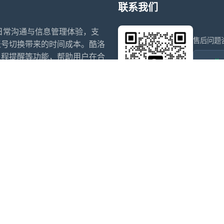
联系我们
升日常沟通与信息管理体验，支
售后问题
账号切换带来的时间成本。酷洛
日程提醒等功能，帮助用户在合
wxdkr
为个人和团队提供稳定、易用的
点击微信
信多开
微信多开官网
阿修罗
斗战神
赵子龙
小白泽
夜游神
寒露
犬夜叉
乌萨奇
盗墓笔记