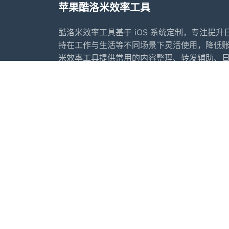
苹果酷洛米效率工具
酷洛米效率工具基于 iOS 系统定制，专注提
持在工作与生活等不同场景下灵活使用，降低
米效率工具提供常用的内容整理、转发辅助、
法合规的前提下更好地安排工作与生活节奏，
辅助管理方案。
首页
常见问题
行业动态
更新日志
友情链接：
苹果微信多开软件推荐
苹果微
推荐软件：
IOS夜游神
苹果夜游神
小寒