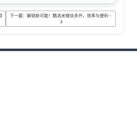
双
下一篇：解锁新可能！酷洛米微信多开，效率与便利···
联系我们
升日常沟通与信息管理体验，支
售后问题
账号切换带来的时间成本。酷洛
日程提醒等功能，帮助用户在合
wxdkr
为个人和团队提供稳定、易用的
点击微信