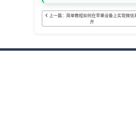
上一篇：简单教程如何在苹果设备上实现微信
开
苹果酷洛米效率工具
酷洛米效率工具基于 iOS 系统定制，专注提
持在工作与生活等不同场景下灵活使用，降低
米效率工具提供常用的内容整理、转发辅助、
法合规的前提下更好地安排工作与生活节奏，
辅助管理方案。
首页
常见问题
行业动态
更新日志