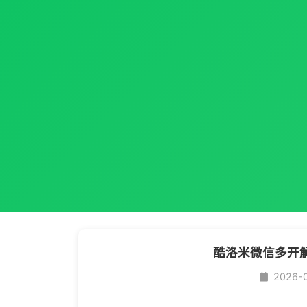
酷洛米微信多开
2026-