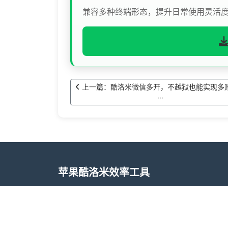
兼容多种终端形态，提升日常使用灵活
上一篇：酷洛米微信多开，不越狱也能实现多
···
苹果酷洛米效率工具
酷洛米效率工具基于 iOS 系统定制，专注提
持在工作与生活等不同场景下灵活使用，降低
米效率工具提供常用的内容整理、转发辅助、