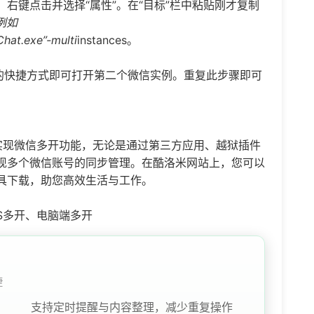
右键点击并选择“属性”。在“目标”栏中粘贴刚才复制
，例如
hat.exe”-multi
instances。
建的快捷方式即可打开第二个微信实例。重复此步骤即可
实现微信多开功能，无论是通过第三方应用、越狱插件
现多个微信账号的同步管理。在酷洛米网站上，您可以
具下载，助您高效生活与工作。
S多开、电脑端多开
捷
支持定时提醒与内容整理，减少重复操作