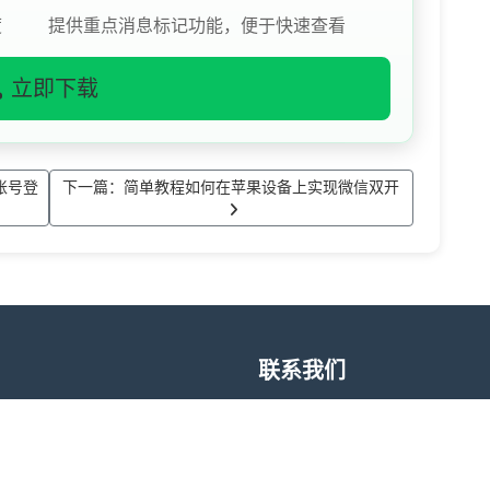
度
提供重点消息标记功能，便于快速查看
立即下载
账号登
下一篇：简单教程如何在苹果设备上实现微信双开
联系我们
升日常沟通与信息管理体验，支
售后问题
账号切换带来的时间成本。酷洛
日程提醒等功能，帮助用户在合
wxdkr