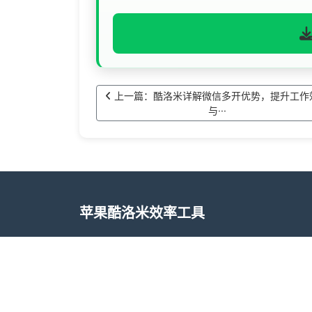
上一篇：酷洛米详解微信多开优势，提升工作
与···
苹果酷洛米效率工具
酷洛米效率工具基于 iOS 系统定制，专注提
持在工作与生活等不同场景下灵活使用，降低
米效率工具提供常用的内容整理、转发辅助、
法合规的前提下更好地安排工作与生活节奏，