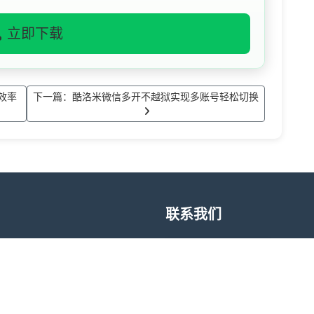
立即下载
效率
下一篇：酷洛米微信多开不越狱实现多账号轻松切换
联系我们
升日常沟通与信息管理体验，支
售后问题
账号切换带来的时间成本。酷洛
日程提醒等功能，帮助用户在合
wxdkr
为个人和团队提供稳定、易用的