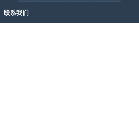
联系我们
售后问题咨询客服
wxdkrj8
点击微信号即可复制
友情链接：